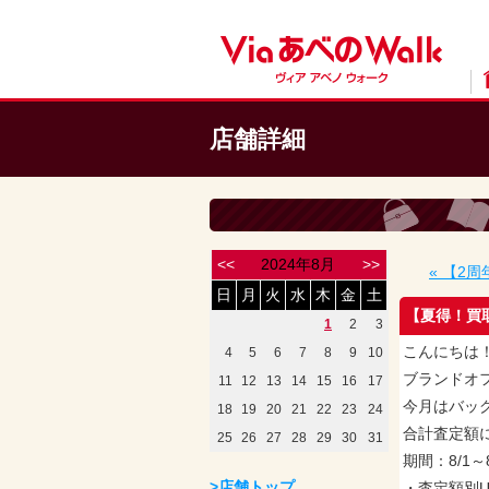
店舗詳細
<<
2024年8月
>>
« 【2
日
月
火
水
木
金
土
【夏得！買
1
2
3
こんにちは
4
5
6
7
8
9
10
ブランドオフ
11
12
13
14
15
16
17
今月はバッ
18
19
20
21
22
23
24
合計査定額
25
26
27
28
29
30
31
期間：8/1～
>店舗トップ
・査定額別U