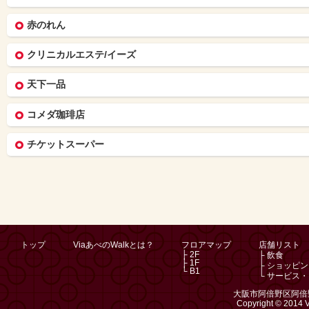
赤のれん
クリニカルエステ/イーズ
天下一品
コメダ珈琲店
チケットスーパー
トップ
ViaあべのWalkとは？
フロアマップ
店舗リスト
├ 2F
├ 飲食
├ 1F
├ ショッピ
└ B1
└ サービス
大阪市阿倍野区阿倍野
Copyright © 2014 V