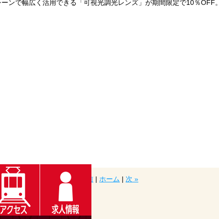
ーンで幅広く活用できる「可視光調光レンズ」が期間限定で10％OFF
« 前
|
ホーム
|
次 »