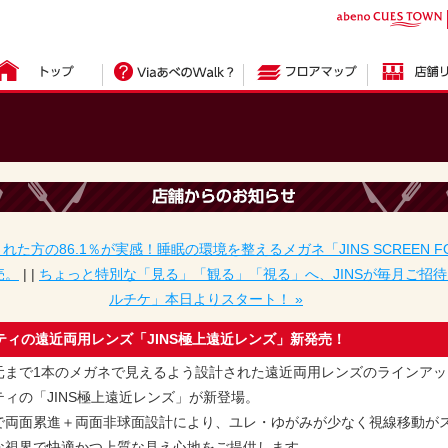
された方の86.1％が実感！睡眠の環境を整えるメガネ「JINS SCREEN F
売。
| |
ちょっと特別な「見る」「観る」「視る」へ、JINSが毎月ご招待
ルチケ」本日よりスタート！ »
ティの遠近両用レンズ「JINS極上遠近レンズ」新発売！
元まで1本のメガネで見えるよう設計された遠近両用レンズのラインアッ
ィの「JINS極上遠近レンズ」が新登場。
76で両面累進＋両面非球面設計により、ユレ・ゆがみが少なく視線移動が
な視界で快適かつ上質な見え心地をご提供します。