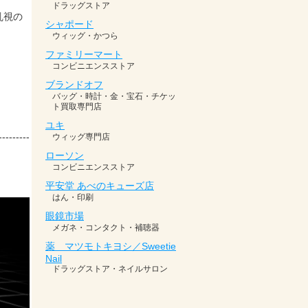
乱視の
---------