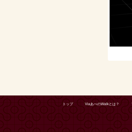
トップ
ViaあべのWalkとは？