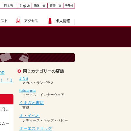
OR
！ 「ミ
プに、
スムー