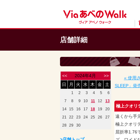
店舗詳細
<<
2024年4月
>>
« 使用
日
月
火
水
木
金
土
SLEEP」発
1
2
3
4
5
6
7
8
9
10
11
12
13
極上クオリ
14
15
16
17
18
19
20
遠くから手
21
22
23
24
25
26
27
極上クオリテ
28
29
30
屈折率1.
>店舗トップ
ズ、ワイド