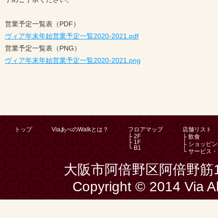
営業予定一覧表（PDF）
ヴィア年末年始営業予定一覧2020-2021.pdf
営業予定一覧表（PNG）
ヴィア年末年始営業予定一覧2020-2021.png
トップ
ViaあべのWalkとは？
フロアマップ
店舗リスト
├ 2F
├ 飲食
├ 1F
├ ショッピ
└ B1
└ サービス
大阪市阿倍野区阿倍野筋1
Copyright © 2014 Via A